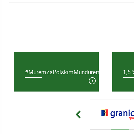
#MuremZaPolskimMundurem
1,5 