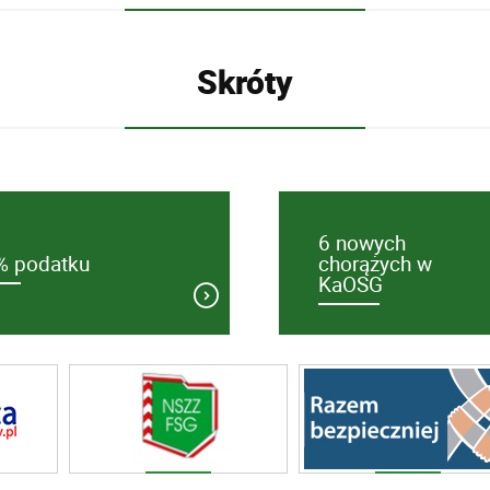
Skróty
6 nowych
% podatku
chorążych w
KaOSG