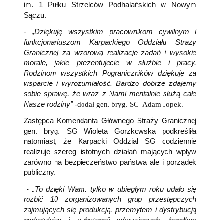
im. 1 Pułku Strzelców Podhalańskich w Nowym
Sączu.
-
„Dziękuję wszystkim pracownikom cywilnym i
funkcjonariuszom Karpackiego Oddziału Straży
Granicznej za wzorową realizacje zadań i wysokie
morale, jakie prezentujecie w służbie i pracy.
Rodzinom wszystkich Pograniczników dziękuję za
wsparcie i wyrozumiałość. Bardzo dobrze zdajemy
sobie sprawę, że wraz z Nami mentalnie służą całe
Nasze rodziny”
-
dodał gen. bryg. SG Adam Jopek.
Zastępca Komendanta Głównego Straży Granicznej
gen. bryg. SG Wioleta Gorzkowska podkreśliła
natomiast, że Karpacki Oddział SG codziennie
realizuje szereg istotnych działań mających wpływ
zarówno na bezpieczeństwo państwa ale i porządek
publiczny.
-
„To dzięki Wam, tylko w ubiegłym roku udało się
rozbić 10 zorganizowanych grup przestępczych
zajmujących się produkcją, przemytem i dystrybucją
narkotyków i substancji odurzających, handlem