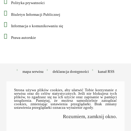
Polityka prywatności
Biuletyn Informacji Publicznej
Informacja o komunikowaniu się
Prawa autorskie
mapa serwisu
deklaracja dostępności
kanał RSS
Strona używa plików cookies, aby ułatwić Tobie korzystanie z
serwisu oraz do celów statystycznych. Jeśli nie blokujesz tych
plików, to zgadzasz się na ich użycie oraz zapisanie w pamięci
urządzenia. Pamiętaj, że możesz samodzielnie zarządzać
cookies, zmieniając ustawienia przeglądarki. Brak zmiany
ustawienia przeglądarki oznacza wyrażenie zgody.
Rozumiem, zamknij okno.