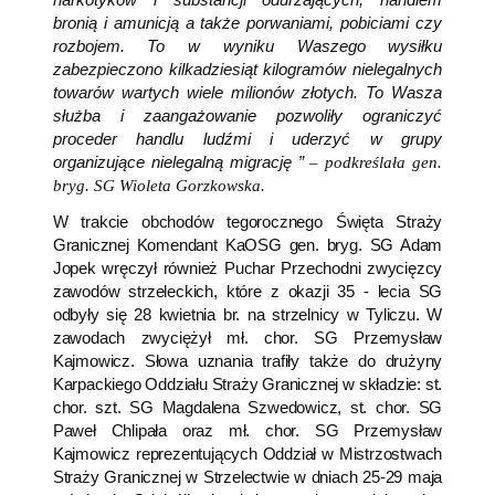
bronią i amunicją a także porwaniami, pobiciami czy
rozbojem. To w wyniku Waszego wysiłku
zabezpieczono kilkadziesiąt kilogramów nielegalnych
towarów wartych wiele milionów złotych. To Wasza
służba i zaangażowanie pozwoliły ograniczyć
proceder handlu ludźmi i uderzyć w grupy
organizujące nielegalną migrację ”
–
podkreślała gen.
bryg. SG Wioleta Gorzkowska.
W trakcie obchodów tegorocznego Święta Straży
Granicznej Komendant KaOSG gen. bryg. SG Adam
Jopek wręczył również Puchar Przechodni zwycięzcy
zawodów strzeleckich, które z okazji 35 - lecia SG
odbyły się 28 kwietnia br. na strzelnicy w Tyliczu. W
zawodach zwyciężył mł. chor. SG Przemysław
Kajmowicz.
Słowa uznania trafiły także do drużyny
Karpackiego Oddziału Straży Granicznej w składzie: st.
chor. szt. SG Magdalena Szwedowicz, st. chor. SG
Paweł Chlipała oraz mł. chor. SG Przemysław
Kajmowicz reprezentujących Oddział w Mistrzostwach
Straży Granicznej w Strzelectwie w dniach 25-29 maja