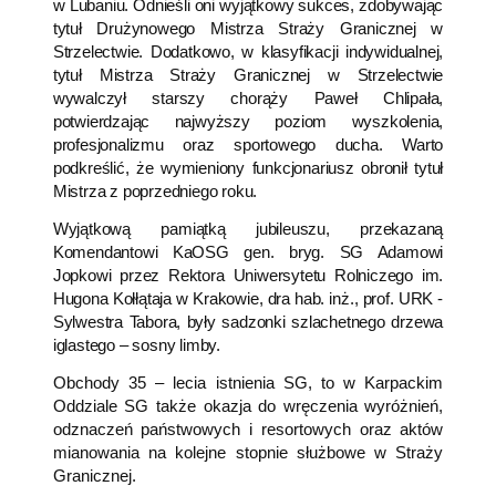
w Lubaniu. Odnieśli oni wyjątkowy sukces, zdobywając
tytuł Drużynowego Mistrza Straży Granicznej w
Strzelectwie. Dodatkowo, w klasyfikacji indywidualnej,
tytuł Mistrza Straży Granicznej w Strzelectwie
wywalczył starszy chorąży Paweł Chlipała,
potwierdzając najwyższy poziom wyszkolenia,
profesjonalizmu oraz sportowego ducha. Warto
podkreślić, że wymieniony funkcjonariusz obronił tytuł
Mistrza z poprzedniego roku.
Wyjątkową pamiątką jubileuszu, przekazaną
Komendantowi KaOSG gen. bryg. SG Adamowi
Jopkowi przez Rektora Uniwersytetu Rolniczego im.
Hugona Kołłątaja w Krakowie, dra hab. inż., prof. URK -
Sylwestra Tabora, były sadzonki szlachetnego drzewa
iglastego – sosny limby.
Obchody 35 – lecia istnienia SG, to w Karpackim
Oddziale SG także okazja do wręczenia wyróżnień,
odznaczeń państwowych i resortowych oraz aktów
mianowania na kolejne stopnie służbowe w Straży
Granicznej.