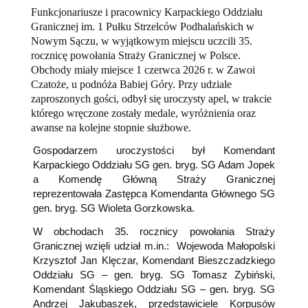
Funkcjonariusze i pracownicy Karpackiego Oddziału
Granicznej im. 1 Pułku Strzelców Podhalańskich w
Nowym Sączu, w wyjątkowym miejscu uczcili 35.
rocznicę powołania Straży Granicznej w Polsce.
Obchody miały miejsce 1 czerwca 2026 r. w Zawoi
Czatoże, u podnóża Babiej Góry. Przy udziale
zaproszonych gości, odbył się uroczysty apel, w trakcie
którego wręczone zostały medale, wyróżnienia oraz
awanse na kolejne stopnie służbowe.
Gospodarzem uroczystości był Komendant
Karpackiego Oddziału SG gen. bryg. SG Adam Jopek
a Komendę Główną Straży Granicznej
reprezentowała Zastępca Komendanta Głównego SG
gen. bryg. SG Wioleta Gorzkowska.
W obchodach 35. rocznicy powołania Straży
Granicznej wzięli udział m.in.: Wojewoda Małopolski
Krzysztof Jan Klęczar, Komendant Bieszczadzkiego
Oddziału SG – gen. bryg. SG Tomasz Zybiński,
Komendant Śląskiego Oddziału SG – gen. bryg. SG
Andrzej Jakubaszek, przedstawiciele Korpusów