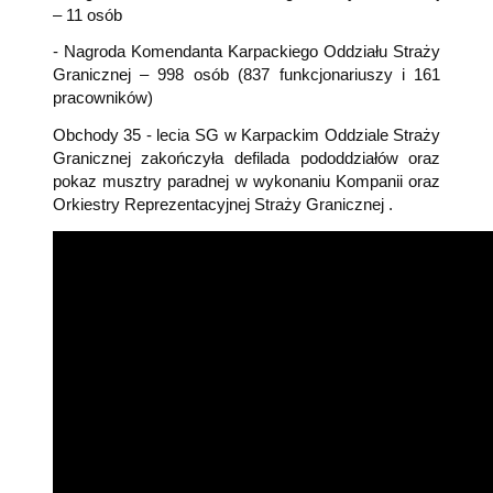
– 11 osób
- Nagroda Komendanta Karpackiego Oddziału Straży
Granicznej – 998 osób (837 funkcjonariuszy i 161
pracowników)
Obchody 35 - lecia SG w Karpackim Oddziale Straży
Granicznej zakończyła defilada pododdziałów oraz
pokaz musztry paradnej w wykonaniu Kompanii oraz
Orkiestry Reprezentacyjnej Straży Granicznej .