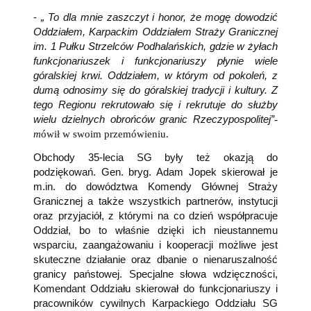
-
„ To dla mnie zaszczyt i honor, że mogę dowodzić
Oddziałem, Karpackim Oddziałem Straży Granicznej
im. 1 Pułku Strzelców Podhalańskich, gdzie w żyłach
funkcjonariuszek i funkcjonariuszy płynie wiele
góralskiej krwi. Oddziałem, w którym od pokoleń, z
dumą odnosimy się do góralskiej tradycji i kultury. Z
tego Regionu rekrutowało się i rekrutuje do służby
wielu dzielnych obrońców granic Rzeczypospolitej”
-
m
ówił w swoim przemówieniu.
Obchody 35-lecia SG były też okazją do
podziękowań. Gen. bryg. Adam Jopek skierował je
m.in. do dowództwa Komendy Głównej Straży
Granicznej a także wszystkich partnerów, instytucji
oraz przyjaciół, z którymi na co dzień współpracuje
Oddział, bo to właśnie dzięki ich nieustannemu
wsparciu, zaangażowaniu i kooperacji możliwe jest
skuteczne działanie oraz dbanie o nienaruszalność
granicy państowej. Specjalne słowa wdzięczności,
Komendant Oddziału skierował do funkcjonariuszy i
pracowników cywilnych Karpackiego Oddziału SG