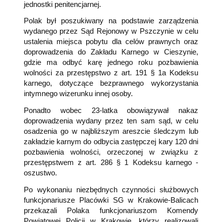
jednostki penitencjarnej.
Polak był poszukiwany na podstawie zarządzenia
wydanego przez Sąd Rejonowy w Pszczynie w celu
ustalenia miejsca pobytu dla celów prawnych oraz
doprowadzenia do Zakładu Karnego w Cieszynie,
gdzie ma odbyć karę jednego roku pozbawienia
wolności za przestępstwo z art. 191 § 1a Kodeksu
karnego, dotyczące bezprawnego wykorzystania
intymnego wizerunku innej osoby.
Ponadto wobec 23-latka obowiązywał nakaz
doprowadzenia wydany przez ten sam sąd, w celu
osadzenia go w najbliższym areszcie śledczym lub
zakładzie karnym do odbycia zastępczej kary 120 dni
pozbawienia wolności, orzeczonej w związku z
przestępstwem z art. 286 § 1 Kodeksu karnego -
oszustwo.
Po wykonaniu niezbędnych czynności służbowych
funkcjonariusze Placówki SG w Krakowie-Balicach
przekazali Polaka funkcjonariuszom Komendy
Powiatowej Policji w Krakowie, którzy realizowali