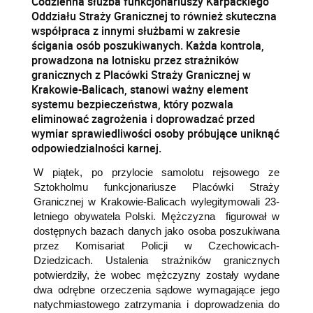
Codzienna służba funkcjonariuszy Karpackiego
Oddziału Straży Granicznej to również skuteczna
współpraca z innymi służbami w zakresie
ścigania osób poszukiwanych. Każda kontrola,
prowadzona na lotnisku przez strażników
granicznych z Placówki Straży Granicznej w
Krakowie-Balicach, stanowi ważny element
systemu bezpieczeństwa, który pozwala
eliminować zagrożenia i doprowadzać przed
wymiar sprawiedliwości osoby próbujące uniknąć
odpowiedzialności karnej.
W piątek, po przylocie samolotu rejsowego ze
Sztokholmu funkcjonariusze Placówki Straży
Granicznej w Krakowie-Balicach wylegitymowali 23-
letniego obywatela Polski. Mężczyzna figurował w
dostępnych bazach danych jako osoba poszukiwana
przez Komisariat Policji w Czechowicach-
Dziedzicach. Ustalenia strażników granicznych
potwierdziły, że wobec mężczyzny zostały wydane
dwa odrębne orzeczenia sądowe wymagające jego
natychmiastowego zatrzymania i doprowadzenia do