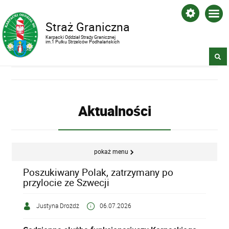
Straż Graniczna
Karpacki Oddział Straży Granicznej
im.1 Pułku Strzelców Podhalańskich
Aktualności
pokaż menu
Poszukiwany Polak, zatrzymany po
przylocie ze Szwecji
Justyna Drożdż
06.07.2026