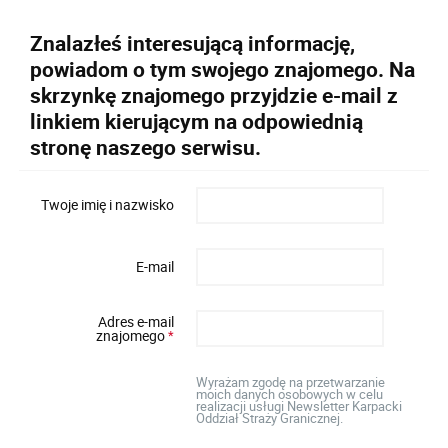
Znalazłeś interesującą informację,
powiadom o tym swojego znajomego. Na
skrzynkę znajomego przyjdzie e-mail z
linkiem kierującym na odpowiednią
stronę naszego serwisu.
Twoje imię i nazwisko
E-mail
Adres e-mail
znajomego
*
Wyrażam zgodę na przetwarzanie
moich danych osobowych w celu
realizacji usługi Newsletter Karpacki
Oddział Straży Granicznej.