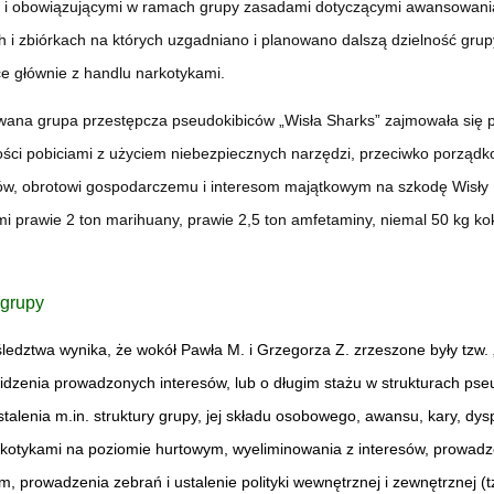
 i obowiązującymi w ramach grupy zasadami dotyczącymi awansowania,
 i zbiórkach na których uzgadniano i planowano dalszą dzielność grupy
e głównie z handlu narkotykami.
ana grupa przestępcza pseudokibiców „Wisła Sharks” zajmowała się po
ści pobiciami z użyciem niebezpiecznych narzędzi, przeciwko porządk
w, obrotowi gospodarczemu i interesom majątkowym na szkodę Wisły 
i prawie 2 ton marihuany, prawie 2,5 ton amfetaminy, niemal 50 kg kok
 grupy
śledztwa wynika, że wokół Pawła M. i Grzegorza Z. zrzeszone były tzw. 
idzenia prowadzonych interesów, lub o długim stażu w strukturach pse
stalenia m.in. struktury grupy, jej składu osobowego, awansu, kary, 
kotykami na poziomie hurtowym, wyeliminowania z interesów, prowadzen
m, prowadzenia zebrań i ustalenie polityki wewnętrznej i zewnętrznej (t