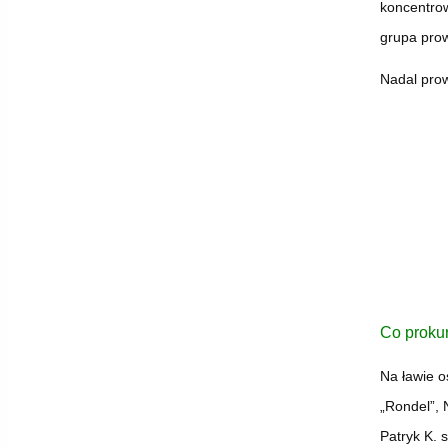
koncentrow
grupa prow
Nadal pro
Co proku
Na ławie o
„Rondel”, N
Patryk K. 