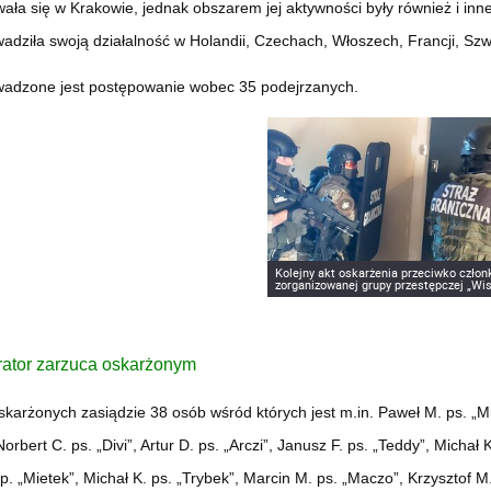
ała się w Krakowie, jednak obszarem jej aktywności były również i inne
adziła swoją działalność w Holandii, Czechach, Włoszech, Francji, Szw
wadzone jest postępowanie wobec 35 podejrzanych.
Kolejny akt oskarżenia przeciwko czło
zorganizowanej grupy przestępczej „Wi
rator zarzuca oskarżonym
skarżonych zasiądzie 38 osób wśród których jest m.in. Paweł M. ps. „Mis
orbert C. ps. „Divi”, Artur D. ps. „Arczi”, Janusz F. ps. „Teddy”, Michał 
sp. „Mietek”, Michał K. ps. „Trybek”, Marcin M. ps. „Maczo”, Krzysztof M