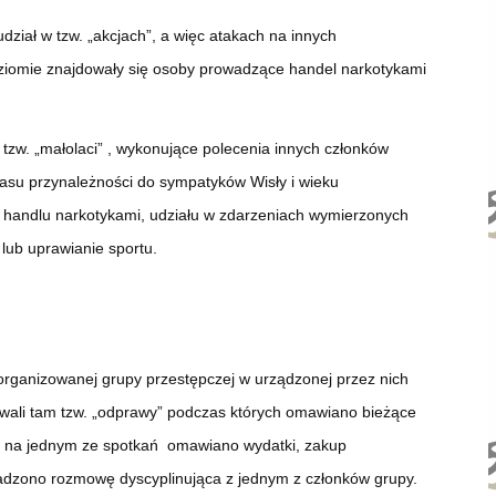
dział w tzw. „akcjach”, a więc atakach na innych
ziomie znajdowały się osoby prowadzące handel narkotykami
tzw. „małolaci” , wykonujące polecenia innych członków
czasu przynależności do sympatyków Wisły i wieku
w handlu narkotykami, udziału w zdarzeniach wymierzonych
lub uprawianie sportu.
zorganizowanej grupy przestępczej w urządzonej przez nich
dbywali tam tzw. „odprawy” podczas których omawiano bieżące
owo na jednym ze spotkań omawiano wydatki, zakup
wadzono rozmowę dyscyplinująca z jednym z członków grupy.