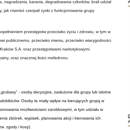
 nagradzania, karania, degradowania członków, brali udział
, jak również czerpali zyski z funkcjonowania grupy
pełnieniem przestępstw przeciwko życiu i zdrowiu, w tym w
owi publicznemu, przeciwko mieniu, przeciwko wiarygodności
Kraków S.A. oraz przestępstwami narkotykowymi
ainy, oraz znacznej ilości mefedronu.
„grubasy” - osoby decyzyjne, zasłużone dla grupy lub istotne
udokibiców. Osoby te miały wpływ na kierujących grupą w
dysponowania możliwościami zarobkowymi, w tym udziału w
ia zbiórek, wypisek, planowania akcji i kierowania ich
zw. zgody i kosy).