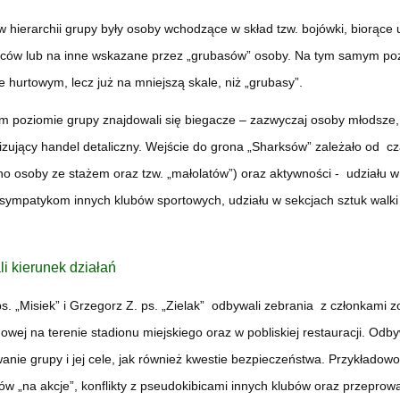
w hierarchii grupy były osoby wchodzące w skład tzw. bojówki, biorące u
iców lub na inne wskazane przez „grubasów” osoby. Na tym samym po
 hurtowym, lecz już na mniejszą skale, niż „grubasy”.
m poziomie grupy znajdowali się biegacze – zazwyczaj osoby młodsze, 
lizujący handel detaliczny. Wejście do grona „Sharksów” zależało od 
no osoby ze stażem oraz tzw. „małolatów”) oraz aktywności - udziału 
sympatykom innych klubów sportowych, udziału w sekcjach sztuk walki 
i kierunek działań
s. „Misiek” i Grzegorz Z. ps. „Zielak” odbywali zebrania z członkami 
ngowej na terenie stadionu miejskiego oraz w pobliskiej restauracji. O
anie grupy i jej cele, jak również kwestie bezpieczeństwa. Przykład
 „na akcje”, konflikty z pseudokibicami innych klubów oraz przepro