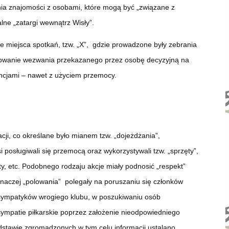
ia znajomości z osobami, które mogą być „związane z
ne „zatargi wewnątrz Wisły”.
ałe miejsca spotkań, tzw. „X”, gdzie prowadzone były zebrania
norowanie wezwania przekazanego przez osobę decyzyjną na
encjami – nawet z użyciem przemocy.
ji, co określane było mianem tzw. „dojeżdżania”,
posługiwali się przemocą oraz wykorzystywali tzw. „sprzęty”,
ety, etc. Podobnego rodzaju akcje miały podnosić „respekt”
inaczej „polowania” polegały na poruszaniu się członków
sympatyków wrogiego klubu, w poszukiwaniu osób
sympatie piłkarskie poprzez założenie nieodpowiedniego
stawie zgromadzonych w tym celu informacji ustalano