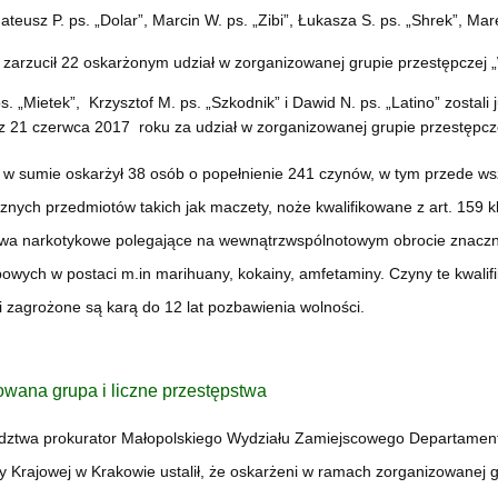
Mateusz P. ps. „Dolar”, Marcin W. ps. „Zibi”, Łukasza S. ps. „Shrek”, Mar
 zarzucił 22 oskarżonym udział w zorganizowanej grupie przestępczej „W
ps. „Mietek”, Krzysztof M. ps. „Szkodnik” i Dawid N. ps. „Latino” zo
 21 czerwca 2017 roku za udział w zorganizowanej grupie przestępcze
 w sumie oskarżył 38 osób o popełnienie 241 czynów, w tym przede wszy
znych przedmiotów takich jak maczety, noże kwalifikowane z art. 159 kk
twa narkotykowe polegające na wewnątrzwspólnotowym obrocie znacznym
owych w postaci m.in marihuany, kokainy, amfetaminy. Czyny te kwalifik
i zagrożone są karą do 12 lat pozbawienia wolności.
wana grupa i liczne przestępstwa
edztwa prokurator Małopolskiego Wydziału Zamiejscowego Departament
y Krajowej w Krakowie ustalił, że oskarżeni w ramach zorganizowanej gr