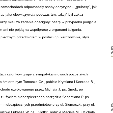
w samochodach odpowiadały osoby decyzyjne - „grubasy”, jak
ad jaka obowiązywała podczas tzw. „akcji” był zakaz
órzy mieli za zadanie doścignąć ofiarę w przypadku podjęcia
, ani nie pójdą na współpracę z organami ścigania.
zpiecznym przedmiotem w postaci np. karczownika, styla,
ntacji członków grupy z sympatykami dwóch pozostałych
m śmiertelnym Tomasza Cz., pobicie Krystiana i Konrada B.,
mochodu użytkowanego przez Michała J. ps. Smok, po
ie z użyciem niebezpiecznego narzędzia Sebastiana P. ps.
m niebezpiecznych przedmiotów przy ul. Siemaszki, przy ul.
jstwo Łukasza W. ps. „Krótki”, pobicie Macieja M. i Michała