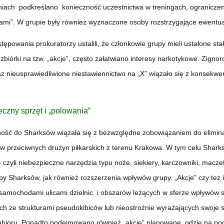
iach podkreślano konieczność uczestnictwa w treningach, ograniczen
ami”. W grupie były również wyznaczone osoby rozstrzygające ewentual
tępowania prokuratorzy ustalili, że członkowie grupy mieli ustalone st
zbiórki na tzw. „akcje”, często załatwiano interesy narkotykowe. Zig
az nieusprawiedliwione niestawiennictwo na „X” wiązało się z konsekw
czny sprzęt i „polowania”
ość do Sharksów wiązała się z bezwzględne zobowiązaniem do eliminac
 przeciwnych drużyn piłkarskich z terenu Krakowa. W tym celu Sharksi 
 – czyli niebezpieczne narzędzia typu noże, siekiery, karczowniki, macz
y Sharksów, jak również rozszerzenia wpływów grupy. „Akcje” czy tez 
samochodami ulicami dzielnic i obszarów leżących w sferze wpływów 
h ze strukturami pseudokibiców lub nieostrożnie wyrażających swoje 
bioru. Ponadto podejmowano również „akcje” planowane, gdzie na pod