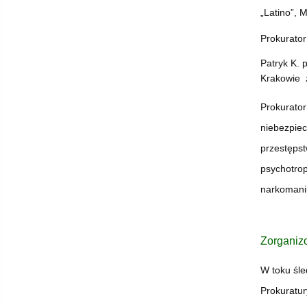
„Latino”, 
Prokurator
Patryk K. 
Krakowie z
Prokurator
niebezpiec
przestęps
psychotrop
narkomani
Zorganizo
W toku śl
Prokuratur