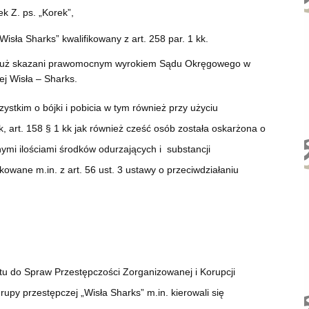
ek Z. ps. „Korek”,
isła Sharks” kwalifikowany z art. 258 par. 1 kk.
stali już skazani prawomocnym wyrokiem Sądu Okręgowego w
j Wisła – Sharks.
stkim o bójki i pobicia w tym również przy użyciu
, art. 158 § 1 kk jak również cześć osób została oskarżona o
i ilościami środków odurzających i substancji
owane m.in. z art. 56 ust. 3 ustawy o przeciwdziałaniu
u do Spraw Przestępczości Zorganizowanej i Korupcji
upy przestępczej „Wisła Sharks” m.in. kierowali się