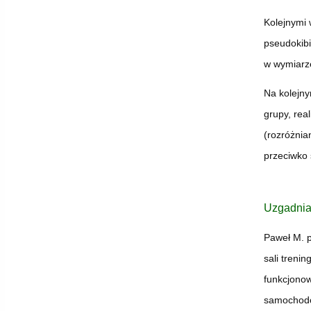
Kolejnymi 
pseudokib
w wymiarze
Na kolejny
grupy, rea
(rozróżnia
przeciwko 
Uzgadnial
Paweł M. p
sali treni
funkcjonow
samochodów