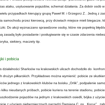
czas ataku, usytuowanie pojazdów, schemat działania. Za dobór osób 
wielu przypadkach kierujący grupą Paweł M. i Grzegorz Z.. Jedną z zas
a samochodu przez kierowcą, przy drzwiach miejsce mieli biegacze, kt
czki. Do akcji wyznaczano sprawdzone osoby, które nie popełnią błędów
 zasadą było posiadanie i posługiwanie się w czasie zdarzenia niebe
oryka, siekiery, maczety itp.
ki i pobicia
s działalności Sharksów na krakowskich ulicach dochodziło do konfro
h drużyn piłkarskich. Przykładowo można wymienić: pobicie ze skutkie
biców jednego z krakowskich klubów na boisku „Orlik”, podpalenie sa
 kilku nieudanych próbach, pobicie kuriera na terenie stadionu, pobic
 uszkodzenie pojazdów na jednym z krakowskich osiedli, bójka z użycie
bicie z użyciem niebezpiecznych narzędzi Damiana C. ps. „Kocur”, zabó