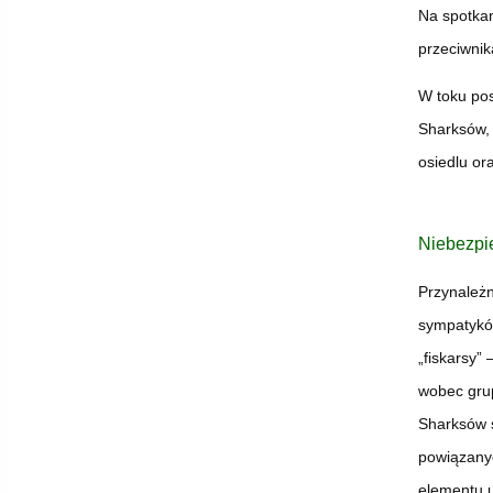
Na spotkan
przeciwnik
W toku pos
Sharksów, 
osiedlu or
Niebezpie
Przynależn
sympatyków
„fiskarsy”
wobec grup
Sharksów 
powiązanyc
elementu u