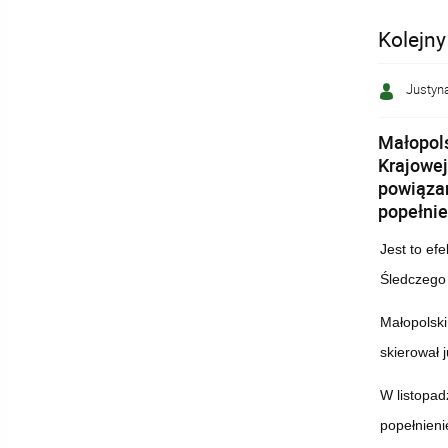
Kolejny
Justyna
Małopols
Krajowej
powiązan
popełnie
Jest to ef
Śledczego 
Małopolski
skierował 
W listopad
popełnieni