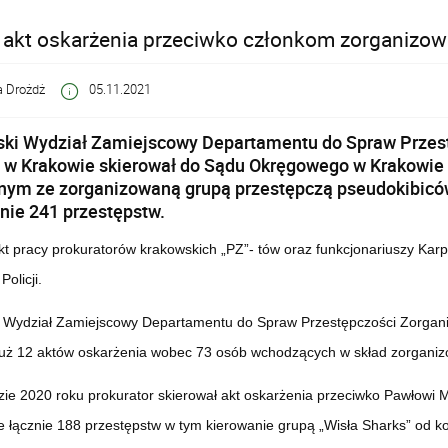
 akt oskarżenia przeciwko członkom zorganizowa
 Drożdż
05.11.2021
ki Wydział Zamiejscowy Departamentu do Spraw Przestę
 w Krakowie skierował do Sądu Okręgowego w Krakowie 
ym ze zorganizowaną grupą przestępczą pseudokibiców 
nie 241 przestępstw.
ekt pracy prokuratorów krakowskich „PZ”- tów oraz funkcjonariuszy
Karp
Policji.
 Wydział Zamiejscowy Departamentu do Spraw Przestępczości Zorganiz
już 12 aktów oskarżenia wobec 73 osób wchodzących w skład zorganiz
zie 2020 roku prokurator skierował akt oskarżenia przeciwko Pawłowi M.
e łącznie 188 przestępstw w tym kierowanie grupą „Wisła Sharks” od k