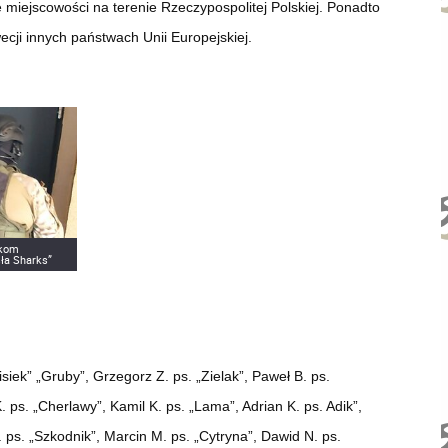
 miejscowości na terenie Rzeczypospolitej Polskiej. Ponadto
ecji innych państwach Unii Europejskiej.
nkom
sła Sharks”
iek” „Gruby”, Grzegorz Z. ps. „Zielak”, Paweł B. ps.
K. ps. „Cherlawy”, Kamil K. ps. „Lama”, Adrian K. ps. Adik”,
. ps. „Szkodnik”, Marcin M. ps. „Cytryna”, Dawid N. ps.