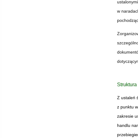
ustalonymi
w naradach
pochodząc
Zorganizow
szczególno
dokumentó
dotyczącym
Struktura
Z ustaleń 
z punktu w
zakresie u
handlu nar
przebiegie