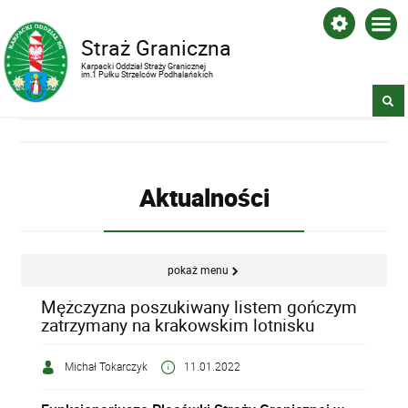
Straż Graniczna
Karpacki Oddział Straży Granicznej
im.1 Pułku Strzelców Podhalańskich
Aktualności
pokaż menu
Mężczyzna poszukiwany listem gończym
zatrzymany na krakowskim lotnisku
Michał Tokarczyk
11.01.2022