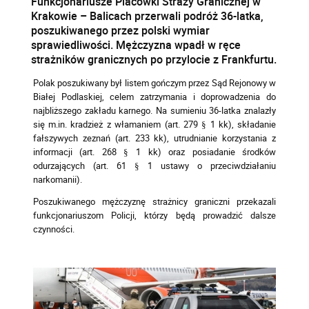
Funkcjonariusze Placówki Straży Granicznej w
Krakowie – Balicach przerwali podróż 36-latka,
poszukiwanego przez polski wymiar
sprawiedliwości. Mężczyzna wpadł w ręce
strażników granicznych po przylocie z Frankfurtu.
Polak poszukiwany był listem gończym przez Sąd Rejonowy w
Białej Podlaskiej, celem zatrzymania i doprowadzenia do
najbliższego zakładu karnego. Na sumieniu 36-latka znalazły
się m.in. kradzież z włamaniem (art. 279 § 1 kk), składanie
fałszywych zeznań (art. 233 kk), utrudnianie korzystania z
informacji (art. 268 § 1 kk) oraz posiadanie środków
odurzających (art. 61 § 1 ustawy o przeciwdziałaniu
narkomanii).
Poszukiwanego mężczyznę strażnicy graniczni przekazali
funkcjonariuszom Policji, którzy będą prowadzić dalsze
czynności.