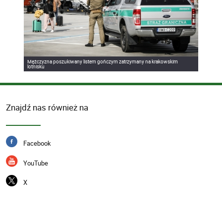
Mężczyzna poszukiwany listem gończym zatrzymany na krakowskim
lotnisku
Znajdź nas również na
Facebook
YouTube
X