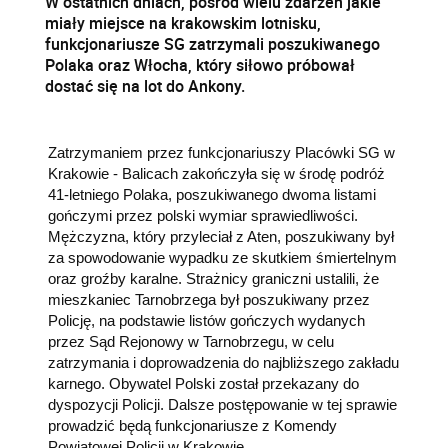
W ostatnich dniach, pośród wielu zdarzeń jakie
miały miejsce na krakowskim lotnisku,
funkcjonariusze SG zatrzymali poszukiwanego
Polaka oraz Włocha, który siłowo próbował
dostać się na lot do Ankony.
Zatrzymaniem przez funkcjonariuszy Placówki SG w
Krakowie - Balicach zakończyła się w środę podróż
41-letniego Polaka, poszukiwanego dwoma listami
gończymi przez polski wymiar sprawiedliwości.
Mężczyzna, który przyleciał z Aten, poszukiwany był
za spowodowanie wypadku ze skutkiem śmiertelnym
oraz groźby karalne. Strażnicy graniczni ustalili, że
mieszkaniec Tarnobrzega był poszukiwany przez
Policję, na podstawie listów gończych wydanych
przez Sąd Rejonowy w Tarnobrzegu, w celu
zatrzymania i doprowadzenia do najbliższego zakładu
karnego. Obywatel Polski został przekazany do
dyspozycji Policji. Dalsze postępowanie w tej sprawie
prowadzić będą funkcjonariusze z Komendy
Powiatowej Policji w Krakowie.