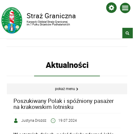
Straż Graniczna
Karpacki Oddział Straży Granicznej
im.1 Pułku Strzelców Podhalańskich
Aktualności
pokaż menu
Poszukiwany Polak i spóźniony pasażer
na krakowskim lotnisku
Justyna Drożdż
19.07.2024