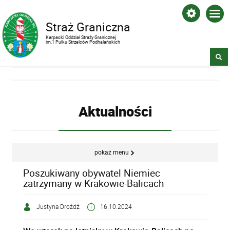
Straż Graniczna
Karpacki Oddział Straży Granicznej
im.1 Pułku Strzelców Podhalańskich
Aktualności
pokaż menu
Poszukiwany obywatel Niemiec
zatrzymany w Krakowie-Balicach
Justyna Drożdż
16.10.2024