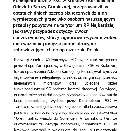
Funkcjonariusze z PSG w Krakowie Karpackiego
Oddziału Straży Granicznej, przeprowadzili w
ostatnich dniach szereg skutecznych działań
wymierzonych przeciwko osobom naruszającym
przepisy pobytowe na terytorium RP. Najbardziej
jaskrawy przypadek dotyczył dwóch
cudzoziemców, którzy zignorowali wydane wobec
nich wcześniej decyzje administracyjne
zobowiązujące ich do opuszczenia Polski.
Pierwszy z nich to 40-letni obywatel Gruzji. Został zatrzymany
przez Grupę Zamiejscową w Oświęcimiu - PSG w Krakowie,
tuż po opuszczeniu Zakładu Karnego, gdzie odbywał wyrok za
organizowanie nielegalnego przekraczania granicy, przewóz
nielegalnych migrantów oraz ucieczkę przed
funkcjonariuszami SG podczas kontroli drogowej. Co więcej,
cudzoziemiec posiadał decyzję o zobowiązaniu do powrotu do
kraju pochodzenia, wydaną przez Komendanta PSG w
Tarnowie za nielegalny pobyt, zagrożenie dla bezpieczeństwa
państwa i przekroczenie granicy wbrew przepisom prawa oraz
10-letni zakaz wjazdu do Schengen. W związku z tym, że
cudzoziemiec tą decyzję zignorował, Komendant PSG w
Krakowie wystąpił z wnioskiem do sądu o umieszczenie