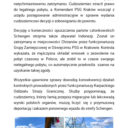
natychmiastowemu zatrzymaniu. Cudzoziemiec stracił prawo
do legalnego pobytu, a Komendant PSG Kraków wszczął z
urzędu postępowanie administracyjne w sprawie wydania
cudzoziemcowi decyzji o zobowiązaniu do powrotu.
Decyzję o konieczności opuszczenia państw członkowskich
Schengen otrzyma także obywatel Indonezji. Został on
zatrzymany w miejscowości Chrzanów przez funkcjonariuszy
Grupy Zamiejscowej w Oświęcimiu PSG w Krakowie. Kontrola
wykazała, że mężczyzna składał wniosek o zezwolenie na
pobyt czasowy w Polsce, ale zrobił to w czasie swojego
nielegalnego pobytu, co automatycznie przekreśla szanse na
uzyskanie takiej zgody.
Wszystkie ujawnione sprawy dowodzą konsekwencji działań
kontrolnych prowadzonych przez funkcjonariuszy Karpackiego
Oddziału Straży Granicznej. Służby przypominają, że
cudzoziemcy, którzy łamią przepisy migracyjne lub lekceważą
wyroki polskich organów, muszą liczyć się z przymusową
deportacją i zakazem ponownego wjazdu do strefy Schengen.