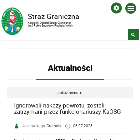
Straż Graniczna
Karpacki Oddział Straży Granicznej
im.1 Pułku Strzelców Podhalańskich
Aktualności
pokaż menu
Ignorowali nakazy powrotu, zostali
zatrzymani przez funkcjonariuszy KaOSG
Joanna Nogal-Gromala
06.07.2026