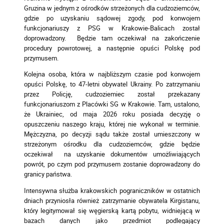
Gruzina w jednym z ośrodków strzeżonych dla cudzoziemców,
gdzie po uzyskaniu sądowej zgody, pod konwojem
funkcjonariuszy z PSG w Krakowie-Balicach został
doprowadzony. Będzie tam oczekiwał na zakończenie
procedury powrotowej, a następnie opuści Polskę pod
przymusem.
Kolejna osoba, która w najbliższym czasie pod konwojem
opuści Polskę, to 47-letni obywatel Ukrainy. Po zatrzymaniu
przez Policję, cudzoziemiec został przekazany
funkcjonariuszom z Placówki SG w Krakowie. Tam, ustalono,
że Ukrainiec, od maja 2026 roku posiada decyzję o
opuszczeniu naszego kraju, której nie wykonał w terminie.
Mężczyzna, po decyzji sądu także został umieszczony w
strzeżonym ośrodku dla cudzoziemców, gdzie będzie
oczekiwał na uzyskanie dokumentów umożliwiających
powrót, po czym pod przymusem zostanie doprowadzony do
granicy państwa.
Intensywna służba krakowskich pograniczników w ostatnich
dniach przyniosła również zatrzymanie obywatela Kirgistanu,
który legitymował się węgierską kartą pobytu, widniejącą w
bazach danych jako przedmiot podlegający