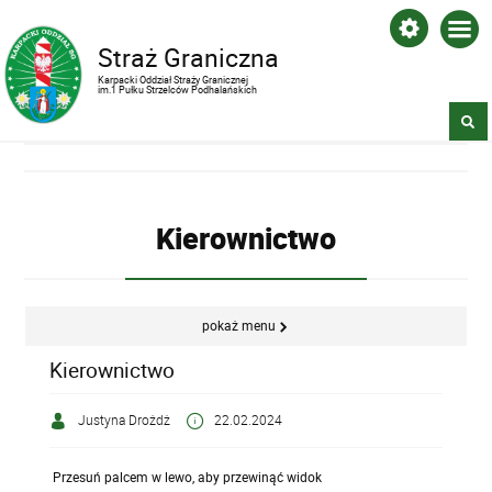
Straż Graniczna
Karpacki Oddział Straży Granicznej
im.1 Pułku Strzelców Podhalańskich
Kierownictwo
pokaż menu
Kierownictwo
Justyna Drożdż
22.02.2024