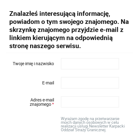
Znalazłeś interesującą informację,
powiadom o tym swojego znajomego. Na
skrzynkę znajomego przyjdzie e-mail z
linkiem kierującym na odpowiednią
stronę naszego serwisu.
Twoje imię i nazwisko
E-mail
Adres e-mail
znajomego
*
Wyrażam zgodę na przetwarzanie
moich danych osobowych w celu
realizacji usługi Newsletter Karpacki
Oddział Straży Granicznej.