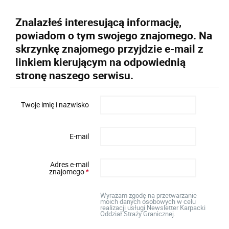
Znalazłeś interesującą informację,
powiadom o tym swojego znajomego. Na
skrzynkę znajomego przyjdzie e-mail z
linkiem kierującym na odpowiednią
stronę naszego serwisu.
Twoje imię i nazwisko
E-mail
Adres e-mail
znajomego
*
Wyrażam zgodę na przetwarzanie
moich danych osobowych w celu
realizacji usługi Newsletter Karpacki
Oddział Straży Granicznej.