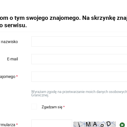
dom o tym swojego znajomego. Na skrzynkę znaj
o serwisu.
i nazwisko
E-mail
znajomego
*
Wyrażam zgodę na przetwarzanie moich danych osobowych w 
Granicznej.
Zgadzam się
*
ormularza
*