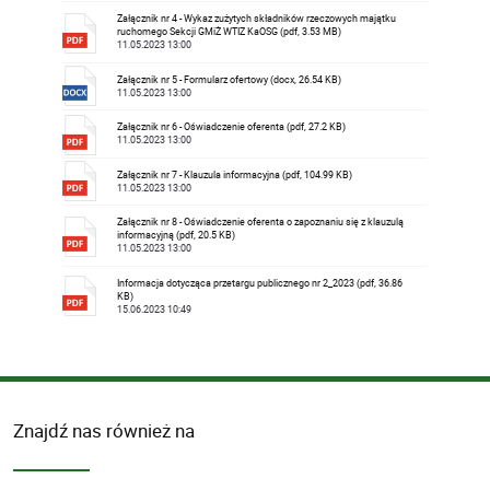
Załącznik nr 4 - Wykaz zużytych składników rzeczowych majątku
ruchomego Sekcji GMiŻ WTIZ KaOSG (pdf, 3.53 MB)
11.05.2023 13:00
Załącznik nr 5 - Formularz ofertowy (docx, 26.54 KB)
11.05.2023 13:00
Załącznik nr 6 - Oświadczenie oferenta (pdf, 27.2 KB)
11.05.2023 13:00
Załącznik nr 7 - Klauzula informacyjna (pdf, 104.99 KB)
11.05.2023 13:00
Załącznik nr 8 - Oświadczenie oferenta o zapoznaniu się z klauzulą
informacyjną (pdf, 20.5 KB)
11.05.2023 13:00
Informacja dotycząca przetargu publicznego nr 2_2023 (pdf, 36.86
KB)
15.06.2023 10:49
Znajdź nas również na