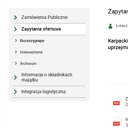
Zapyta
Zamówienia Publiczne
Łukasz
Zapytania ofertowe
Karpacki
Rozstrzygnięte
uprzejmą
Unieważnione
Archiwum
Informacje o składnikach
majątku
Integracja logistyczna
Z
2
I
3