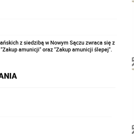
lańskich z siedzibą w Nowym Sączu zwraca się z
 "Zakup amunicji" oraz "Zakup amunicji ślepej".
RANIA