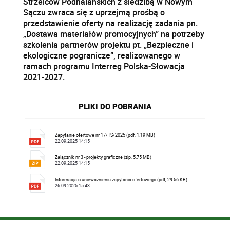
Strzelców Podhalańskich z siedzibą w Nowym
Sączu zwraca się z uprzejmą prośbą o
przedstawienie oferty na realizację zadania pn.
„Dostawa materiałów promocyjnych” na potrzeby
szkolenia partnerów projektu pt. „Bezpieczne i
ekologiczne pogranicze”, realizowanego w
ramach programu Interreg Polska-Słowacja
2021-2027.
PLIKI DO POBRANIA
Zapytanie ofertowe nr 17/TS/2025 (pdf, 1.19 MB)
22.09.2025 14:15
Załącznik nr 3 - projekty graficzne (zip, 5.75 MB)
22.09.2025 14:15
Informacja o unieważnieniu zapytania ofertowego (pdf, 29.56 KB)
26.09.2025 15:43