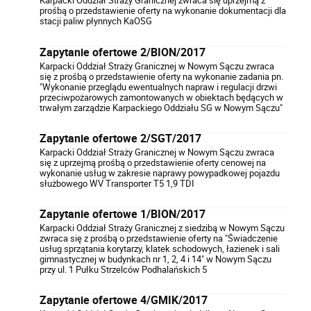
Karpacki Oddział Straży Granicznej zwraca się uprzejmą z
prośbą o przedstawienie oferty na wykonanie dokumentacji dla
stacji paliw płynnych KaOSG
Zapytanie ofertowe 2/BION/2017
Karpacki Oddział Straży Granicznej w Nowym Sączu zwraca
się z prośbą o przedstawienie oferty na wykonanie zadania pn.
"Wykonanie przeglądu ewentualnych napraw i regulacji drzwi
przeciwpożarowych zamontowanych w obiektach będących w
trwałym zarządzie Karpackiego Oddziału SG w Nowym Sączu"
Zapytanie ofertowe 2/SGT/2017
Karpacki Oddział Straży Granicznej w Nowym Sączu zwraca
się z uprzejmą prośbą o przedstawienie oferty cenowej na
wykonanie usług w zakresie naprawy powypadkowej pojazdu
służbowego WV Transporter T5 1,9 TDI
Zapytanie ofertowe 1/BION/2017
Karpacki Oddział Straży Granicznej z siedzibą w Nowym Sączu
zwraca się z prośbą o przedstawienie oferty na "Świadczenie
usług sprzątania korytarzy, klatek schodowych, łazienek i sali
gimnastycznej w budynkach nr 1, 2, 4 i 14" w Nowym Sączu
przy ul. 1 Pułku Strzelców Podhalańskich 5
Zapytanie ofertowe 4/GMIK/2017