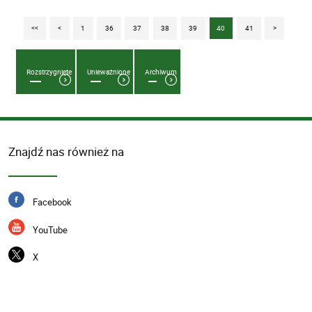
<<
<
1
36
37
38
39
40
41
>
Rozstrzygnięte
Unieważnione
Archiwum
Znajdź nas również na
Facebook
YouTube
X