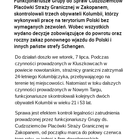
Funkcjonariusze Grupy do Spraw Cudzoziemców
Placówki Straży Granicznej w Zakopanem,
skontrolowali trzech obywateli Kolumbii, którzy
wykonywali pracę na terytorium Polski bez
wymaganych zezwoleń. Wobec wszystkich
wydano decyzje zobowiązujące do powrotu oraz
roczny zakaz ponownego wjazdu do Polski i
innych państw strefy Schengen.
Do działań doszło we wtorek, 7 lipca. Podczas
czynności prowadzonych w Kluszkowcach w
powiecie nowotarskim, strażnicy graniczni zatrzymali
24-letniego Kolumbijczyka, przebywającego na
terenie tej miejscowości. Natomiast w toku dalszych
czynności prowadzonych w Nowym Targu,
funkcjonariusze skontrolowali kolejnych dwóch
obywateli Kolumbii w wieku 21 i 53 lat.
Sprawa jest efektem kontroli legalności zatrudnienia
prowadzonej przez funkcjonariuszy Grupy ds.
Cudzoziemców Placówki Straży Granicznej w
Zakopanem, od początku marca do połowy czerwca
tego roku, w jednej z firm deweloperskich