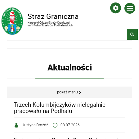
Straż Graniczna
Karpacki Oddział Straży Granicznej
im.1 Pułku Strzelców Podhalańskich
Aktualności
pokaż menu
Trzech Kolumbijczyków nielegalnie
pracowało na Podhalu
Justyna Drożdż
08.07.2026