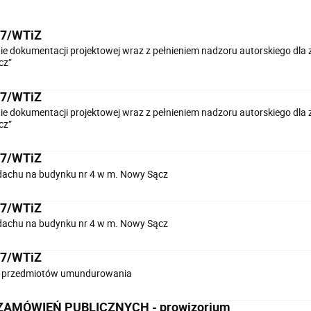
17/WTiZ
e dokumentacji projektowej wraz z pełnieniem nadzoru autorskiego dla
cz”
17/WTiZ
e dokumentacji projektowej wraz z pełnieniem nadzoru autorskiego dla
cz”
17/WTiZ
achu na budynku nr 4 w m. Nowy Sącz
17/WTiZ
achu na budynku nr 4 w m. Nowy Sącz
17/WTiZ
 przedmiotów umundurowania
ZAMÓWIEŃ PUBLICZNYCH - prowizorium