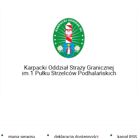
Karpacki Oddział Straży Granicznej
im.1 Pułku Strzelców Podhalańskich
mapa serwisu
deklaracja dostępności
kanał RSS