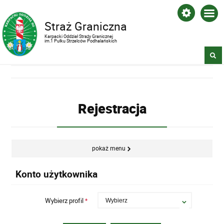
Straż Graniczna
Karpacki Oddział Straży Granicznej
im.1 Pułku Strzelców Podhalańskich
Rejestracja
pokaż menu
Konto użytkownika
Wybierz profil
*